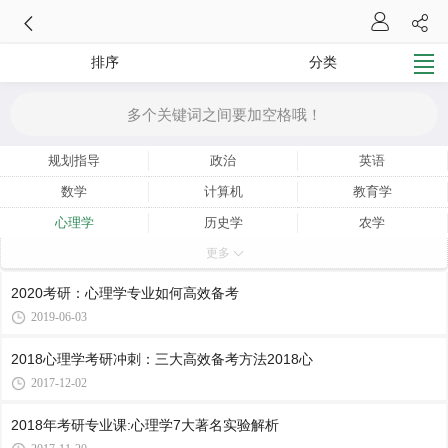
排序
分类
规划指导
政治
英语
数学
计算机
教育学
心理学
历史学
农学
更多
西医综合
中医综合
其他专业课
2020考研：心理学专业如何高效备考
2019-06-03
2018心理学考研冲刺：三大高效备考方法2018心
2017-12-02
2018年考研专业课:心理学7大著名实验解析