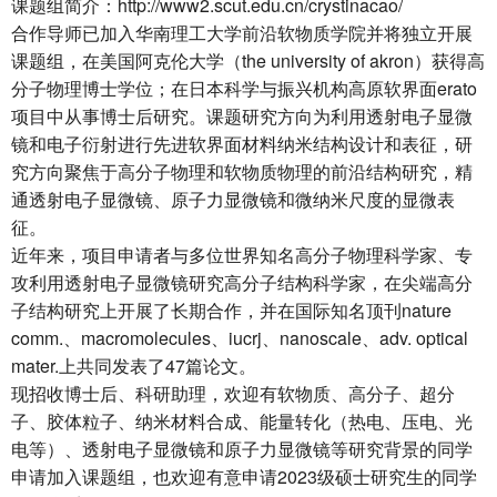
课题组简介：http://www2.scut.edu.cn/crystinacao/
合作导师已加入华南理工大学前沿软物质学院并将独立开展
课题组，在美国阿克伦大学（the university of akron）获得高
分子物理博士学位；在日本科学与振兴机构高原软界面erato
项目中从事博士后研究。课题研究方向为利用透射电子显微
镜和电子衍射进行先进软界面材料纳米结构设计和表征，研
究方向聚焦于高分子物理和软物质物理的前沿结构研究，精
通透射电子显微镜、原子力显微镜和微纳米尺度的显微表
征。
近年来，项目申请者与多位世界知名高分子物理科学家、专
攻利用透射电子显微镜研究高分子结构科学家，在尖端高分
子结构研究上开展了长期合作，并在国际知名顶刊nature
comm.、macromolecules、iucrj、nanoscale、adv. optical
mater.上共同发表了47篇论文。
现招收博士后、科研助理，欢迎有软物质、高分子、超分
子、胶体粒子、纳米材料合成、能量转化（热电、压电、光
电等）、透射电子显微镜和原子力显微镜等研究背景的同学
申请加入课题组，也欢迎有意申请2023级硕士研究生的同学